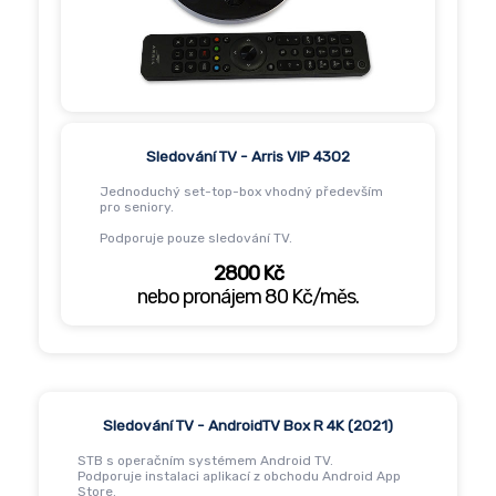
Podpora
581 114 114
RustDesk
E-mailová schránka
Smluvní dokumenty
Nastavení e-mailu
Sledování TV - Arris VIP 4302
Test rychlosti
Jednoduchý set-top-box vhodný především
Zákaznický portál
pro seniory.
Podporuje pouze sledování TV.
2800 Kč
nebo pronájem 80 Kč/měs.
Sledování TV - AndroidTV Box R 4K (2021)
STB s operačním systémem Android TV.
Podporuje instalaci aplikací z obchodu Android App
Store.