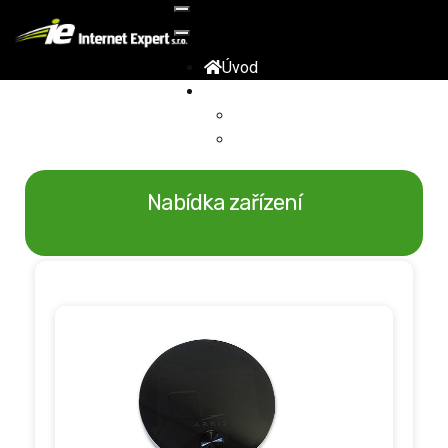
Úvod
Internet
Optický internet
Bezdrátový 60G Internet
Bezdrátový internet
Všeobecný ceník
Nabídka zařízení
Nabídka zařízení
Televize
Sledování TV
Registrace Sledovani TV
Nabídka zařízení
Volání
Nabídka zařízení
VoIP volání
Služby
Kontakt