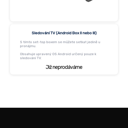
Sledování TV (Android Box II nebo III)
S tímto set-top boxem se můžete setkat jedině u
pronájmu.
Obsahuje upravený OS Android určený pouze k
sledování TV.
Již neprodáváme