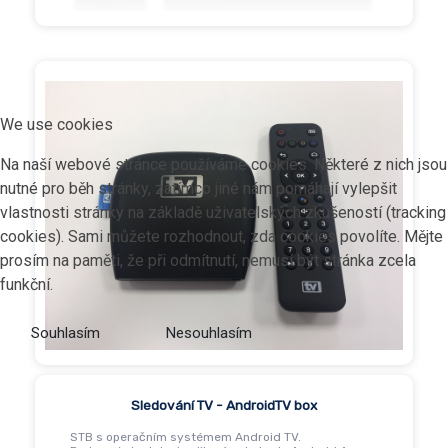
We use cookies
Na naší webové stránce používáme cookies. Některé z nich jsou
nutné pro běh stránky, zatímco jiné nám pomáhají vylepšit
vlastnosti stránky na základě uživatelských zkušeností (tracking
cookies). Sami můžete rozhodnout, zda cookies povolíte. Mějte
prosím na paměti, že při odmítnutí, nemusí být stránka zcela
funkční.
Souhlasím
Nesouhlasím
Sledování TV - AndroidTV box
STB s operačním systémem Android TV.