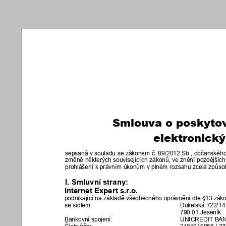
Pokud je stránka prazdná
jednou. Děku
Mozilla/5.0 (Linux; Android
AppleWebKit/537.36 (KHT
Chrome/131.0.0.0 Mobile Sa
+claudebot@anthropic.com